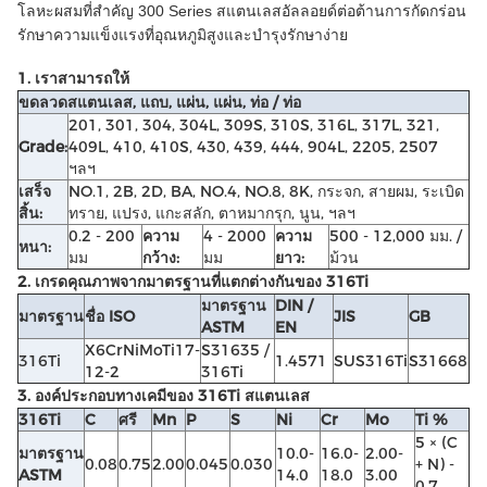
โลหะผสมที่สำคัญ
300 Series สแตนเลสอัลลอยด์ต่อต้านการกัดกร่อน
รักษาความแข็งแรงที่อุณหภูมิสูงและบำรุงรักษาง่าย
1. เราสามารถให้
ขดลวดสแตนเลส, แถบ, แผ่น, แผ่น, ท่อ / ท่อ
201, 301, 304, 304L, 309S, 310S, 316L, 317L, 321,
Grade:
409L, 410, 410S, 430, 439, 444, 904L, 2205, 2507
ฯลฯ
เสร็จ
NO.1, 2B, 2D, BA, NO.4, NO.8, 8K, กระจก, สายผม, ระเบิด
สิ้น:
ทราย, แปรง, แกะสลัก, ตาหมากรุก, นูน, ฯลฯ
0.2 - 200
ความ
4 - 2000
ความ
500 - 12,000 มม. /
หนา:
มม
กว้าง:
มม
ยาว:
ม้วน
2. เกรดคุณภาพจากมาตรฐานที่แตกต่างกันของ 316Ti
มาตรฐาน
DIN /
มาตรฐาน
ชื่อ ISO
JIS
GB
ASTM
EN
X6CrNiMoTi17-
S31635 /
316Ti
1.4571
SUS316Ti
S31668
12-2
316Ti
3. องค์ประกอบทางเคมีของ 316Ti สแตนเลส
316Ti
C
ศรี
Mn
P
S
Ni
Cr
Mo
Ti %
5 × (C
มาตรฐาน
10.0-
16.0-
2.00-
0.08
0.75
2.00
0.045
0.030
+ N) -
ASTM
14.0
18.0
3.00
0.7