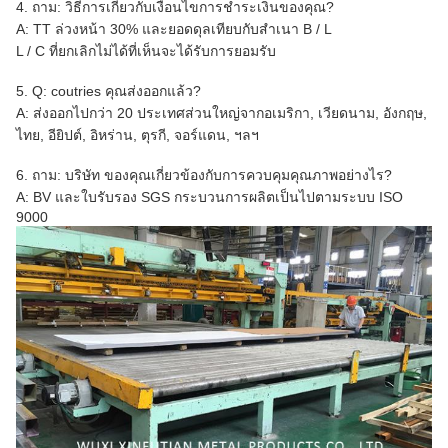
4. ถาม: วิธีการเกี่ยวกับเงื่อนไขการชำระเงินของคุณ?
A: TT ล่วงหน้า 30% และยอดดุลเทียบกับสำเนา B / L
L / C ที่ยกเลิกไม่ได้ที่เห็นจะได้รับการยอมรับ
5. Q: coutries คุณส่งออกแล้ว?
A: ส่งออกไปกว่า 20 ประเทศส่วนใหญ่จากอเมริกา, เวียดนาม, อังกฤษ,
ไทย, อียิปต์, อิหร่าน, ตุรกี, จอร์แดน, ฯลฯ
6. ถาม: บริษัท ของคุณเกี่ยวข้องกับการควบคุมคุณภาพอย่างไร?
A: BV และใบรับรอง SGS กระบวนการผลิตเป็นไปตามระบบ ISO
9000