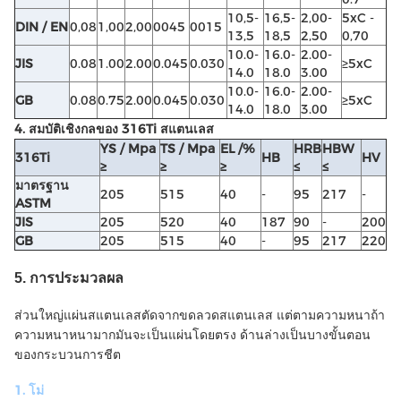
10,5-
16,5-
2,00-
5xC -
DIN / EN
0,08
1,00
2,00
0045
0015
13,5
18,5
2,50
0,70
10.0-
16.0-
2.00-
JIS
0.08
1.00
2.00
0.045
0.030
≥5xC
14.0
18.0
3.00
10.0-
16.0-
2.00-
GB
0.08
0.75
2.00
0.045
0.030
≥5xC
14.0
18.0
3.00
4. สมบัติเชิงกลของ 316Ti สแตนเลส
YS / Mpa
TS / Mpa
EL /%
HRB
HBW
316Ti
HB
HV
≥
≥
≥
≤
≤
มาตรฐาน
205
515
40
-
95
217
-
ASTM
JIS
205
520
40
187
90
-
200
GB
205
515
40
-
95
217
220
5. การประมวลผล
ส่วนใหญ่แผ่นสแตนเลสตัดจากขดลวดสแตนเลส แต่ตามความหนาถ้า
ความหนาหนามากมันจะเป็นแผ่นโดยตรง
ด้านล่างเป็นบางขั้นตอน
ของกระบวนการชีต
1. โม่