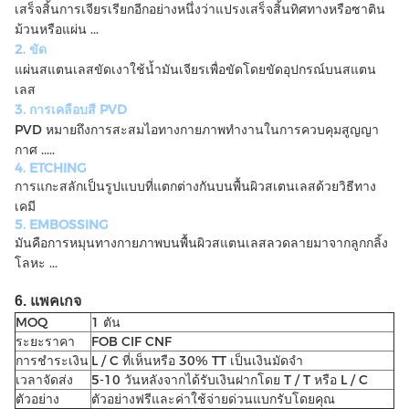
เสร็จสิ้นการเจียรเรียกอีกอย่างหนึ่งว่าแปรงเสร็จสิ้นทิศทางหรือซาติน
ม้วนหรือแผ่น ...
2. ขัด
แผ่นสแตนเลสขัดเงาใช้น้ำมันเจียรเพื่อขัดโดยขัดอุปกรณ์บนสแตน
เลส
3. การเคลือบสี PVD
PVD หมายถึงการสะสมไอทางกายภาพทำงานในการควบคุมสูญญา
กาศ .....
4. ETCHING
การแกะสลักเป็นรูปแบบที่แตกต่างกันบนพื้นผิวสเตนเลสด้วยวิธีทาง
เคมี
5. EMBOSSING
มันคือการหมุนทางกายภาพบนพื้นผิวสแตนเลสลวดลายมาจากลูกกลิ้ง
โลหะ ...
6. แพคเกจ
MOQ
1 ตัน
ระยะราคา
FOB CIF CNF
การชำระเงิน
L / C ที่เห็นหรือ 30% TT เป็นเงินมัดจำ
เวลาจัดส่ง
5-10 วันหลังจากได้รับเงินฝากโดย T / T หรือ L / C
ตัวอย่าง
ตัวอย่างฟรีและค่าใช้จ่ายด่วนแบกรับโดยคุณ