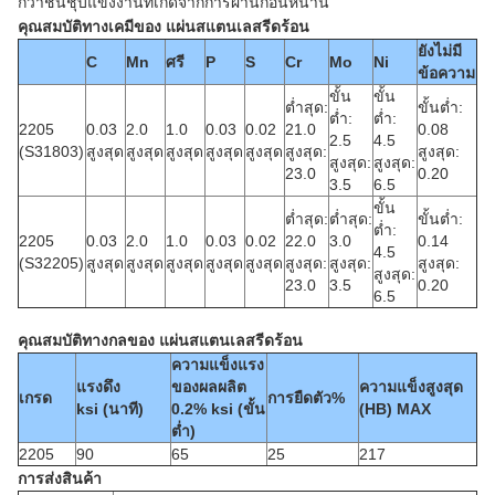
กว่าชั้นชุบแข็งงานที่เกิดจากการผ่านก่อนหน้านี้
คุณสมบัติทางเคมีของ
แผ่นสแตนเลสรีดร้อน
ยังไม่มี
C
Mn
ศรี
P
S
Cr
Mo
Ni
ข้อความ
ขั้น
ขั้น
ต่ำสุด:
ขั้นต่ำ:
ต่ำ:
ต่ำ:
2205
0.03
2.0
1.0
0.03
0.02
21.0
0.08
2.5
4.5
(S31803)
สูงสุด
สูงสุด
สูงสุด
สูงสุด
สูงสุด
สูงสุด:
สูงสุด:
สูงสุด:
สูงสุด:
23.0
0.20
3.5
6.5
ขั้น
ต่ำสุด:
ต่ำสุด:
ขั้นต่ำ:
ต่ำ:
2205
0.03
2.0
1.0
0.03
0.02
22.0
3.0
0.14
4.5
(S32205)
สูงสุด
สูงสุด
สูงสุด
สูงสุด
สูงสุด
สูงสุด:
สูงสุด:
สูงสุด:
สูงสุด:
23.0
3.5
0.20
6.5
คุณสมบัติทางกลของ
แผ่นสแตนเลสรีดร้อน
ความแข็งแรง
แรงดึง
ของผลผลิต
ความแข็งสูงสุด
เกรด
การยืดตัว%
ksi (นาที)
0.2% ksi (ขั้น
(HB) MAX
ต่ำ)
2205
90
65
25
217
การส่งสินค้า