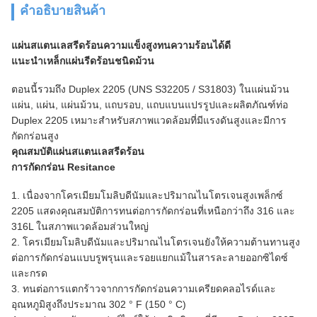
คําอธิบายสินค้า
แผ่นสแตนเลสรีดร้อนความแข็งสูงทนความร้อนได้ดี
แนะนำเหล็กแผ่นรีดร้อนชนิดม้วน
ตอนนี้รวมถึง Duplex 2205 (UNS S32205 / S31803) ในแผ่นม้วน
แผ่น, แผ่น, แผ่นม้วน, แถบรอบ, แถบแบนแปรรูปและผลิตภัณฑ์ท่อ
Duplex 2205 เหมาะสำหรับสภาพแวดล้อมที่มีแรงดันสูงและมีการ
กัดกร่อนสูง
คุณสมบัติแผ่นสแตนเลสรีดร้อน
การกัดกร่อน Resitance
1. เนื่องจากโครเมียมโมลิบดีนัมและปริมาณไนโตรเจนสูงเพล็กซ์
2205 แสดงคุณสมบัติการทนต่อการกัดกร่อนที่เหนือกว่าถึง 316 และ
316L ในสภาพแวดล้อมส่วนใหญ่
2. โครเมียมโมลิบดีนัมและปริมาณไนโตรเจนยังให้ความต้านทานสูง
ต่อการกัดกร่อนแบบรูพรุนและรอยแยกแม้ในสารละลายออกซิไดซ์
และกรด
3. ทนต่อการแตกร้าวจากการกัดกร่อนความเครียดคลอไรด์และ
อุณหภูมิสูงถึงประมาณ 302 ° F (150 ° C)