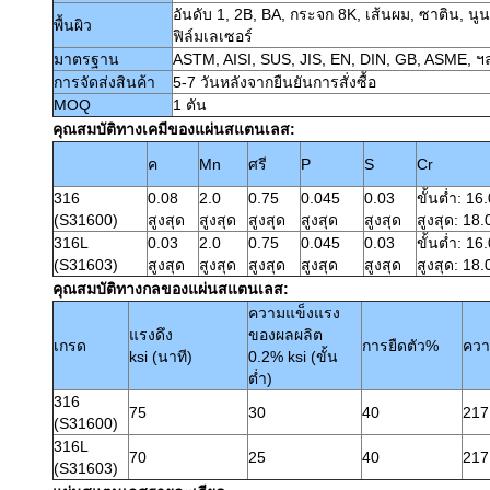
อันดับ 1, 2B, BA, กระจก 8K, เส้นผม, ซาติน, นูน, 
พื้นผิว
ฟิล์มเลเซอร์
มาตรฐาน
ASTM, AISI, SUS, JIS, EN, DIN, GB, ASME, ฯ
การจัดส่งสินค้า
5-7 วันหลังจากยืนยันการสั่งซื้อ
MOQ
1 ตัน
คุณสมบัติทางเคมีของแผ่นสแตนเลส:
ค
Mn
ศรี
P
S
Cr
316
0.08
2.0
0.75
0.045
0.03
ขั้นต่ำ: 16
(S31600)
สูงสุด
สูงสุด
สูงสุด
สูงสุด
สูงสุด
สูงสุด: 18.
316L
0.03
2.0
0.75
0.045
0.03
ขั้นต่ำ: 16
(S31603)
สูงสุด
สูงสุด
สูงสุด
สูงสุด
สูงสุด
สูงสุด: 18.
คุณสมบัติทางกลของแผ่นสแตนเลส:
ความแข็งแรง
แรงดึง
ของผลผลิต
เกรด
การยืดตัว%
ความ
ksi (นาที)
0.2% ksi (ขั้น
ต่ำ)
316
75
30
40
217
(S31600)
316L
70
25
40
217
(S31603)