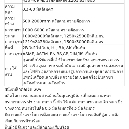
430 409 คอนโดสองหลัง 2205,S31803
ความ
0.3-60 มิลลิเมตร
หนา
ความ
500-2000mm หรือตามความต้องการ
กว้าง
ความยาว
1000-6000 หรือตามความต้องการ
ขนาด
1000×2000มิลลิเมตร, 1250×2500มิลลิเมตร,
มาตรฐาน
1219×2438มิลลิเมตร, 1500×3000มิลลิเมตร
พื้นที่
2B ไม่1ไม่ ไม่4, HL, BA, 8K เป็นต้น
มาตรฐาน
ASME, ASTM, EN,BS,GB,DIN,JIS เป็นต้น
ชุดเหล็กไร้ขัดเหล็กใช้ในสาขาก่อสร้าง อุตสาหกรรมการ
สร้างเรือ อุตสาหกรรมน้ํามันและเคมี อุตสาหกรรมสงคราม
การใช้
และไฟฟ้า อุตสาหกรรมแปรรูปอาหารและอุตสาหกรรมการ
งาน
แพทย์เครื่องแลกเปลี่ยนความร้อนของเครื่องปั่นสาขา
เครื่องจักรและเครื่องจักร
ผนังเหล็กดัดเย็น 304
ผลิตโดยการผ่านแผ่นผ่านม้วนในอุณหภูมิห้องเพื่อลดความหนา
กระบวนการ ทํา งาน หนาว นี้ ทํา ให้ แผ่น หนา ยาก และ ผิว หนา ยิ่ง
ช่วงความหนาทั่วไปคือ 0.3 มิลลิเมตรถึง 3 มิลลิเมตร
มีความแข็งแรงในการดึงและความแข็งแรงในการผลิตที่สูงกว่าเมื่อ
เทียบกับการม้วนร้อน
พื้นผิวมีลื่นกว่าและมีลักษณะเรียบร้อย