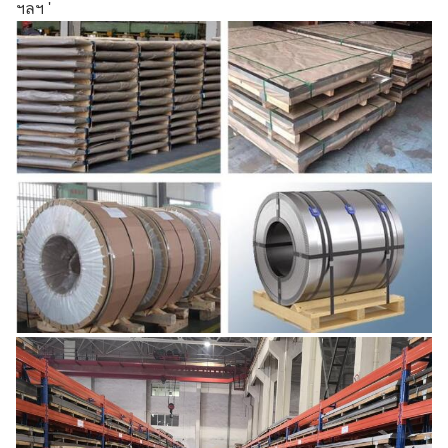
ฯลฯ '