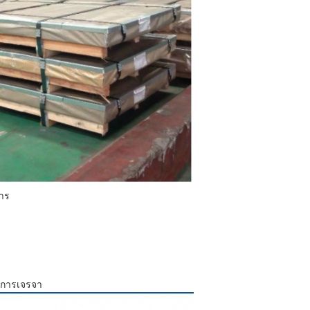
การ
ามการเจรจา