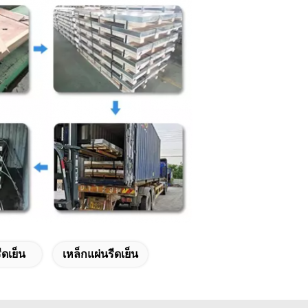
ีดเย็น
เหล็กแผ่นรีดเย็น