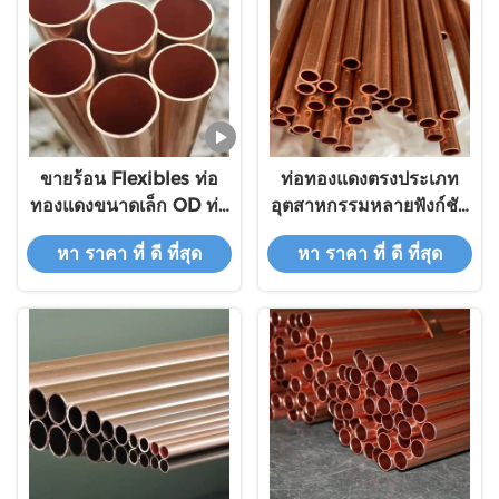
ขายร้อน Flexibles ท่อ
ท่อทองแดงตรงประเภท
ทองแดงขนาดเล็ก OD ท่อ
อุตสาหกรรมหลายฟังก์ชัน
ทองแดงที่กําหนดเองสําห
1/16 หนัก
หา ราคา ที่ ดี ที่สุด
หา ราคา ที่ ดี ที่สุด
รับเครื่องลดท่อทองแดง
ทางการแพทย์