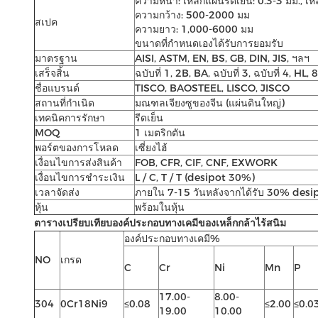
ความหนา: เหล็กแผ่นรีดเย็น: 0.3-3 มม., เห
ความกว้าง: 500-2000 มม
สเปค
ความยาว: 1,000-6000 มม
ขนาดที่กำหนดเองได้รับการยอมรับ
มาตรฐาน
AISI, ASTM, EN, BS, GB, DIN, JIS, ฯลฯ
เสร็จสิ้น
ฉบับที่ 1, 2B, BA, ฉบับที่ 3, ฉบับที่ 4, HL,
ชื่อแบรนด์
TISCO, BAOSTEEL, LISCO, JISCO
สถานที่กำเนิด
มณฑลเจียงซูของจีน (แผ่นดินใหญ่)
เทคนิคการรักษา
รีดเย็น
MOQ
1 เมตริกตัน
พอร์ตของการโหลด
เซี่ยงไฮ้
เงื่อนไขการส่งสินค้า
FOB, CFR, CIF, CNF, EXWORK
เงื่อนไขการชำระเงิน
L / C, T / T (desipot 30%)
เวลาจัดส่ง
ภายใน 7-15 วันหลังจากได้รับ 30% des
หุ้น
พร้อมในหุ้น
ตารางเปรียบเทียบองค์ประกอบทางเคมีของเหล็กกล้าไร้สนิม
องค์ประกอบทางเคมี%
NO
เกรด
C
Cr
Ni
Mn
P
17.00-
8.00-
304
0Cr18Ni9
≤0.08
≤2.00
≤0.0
19.00
10.00