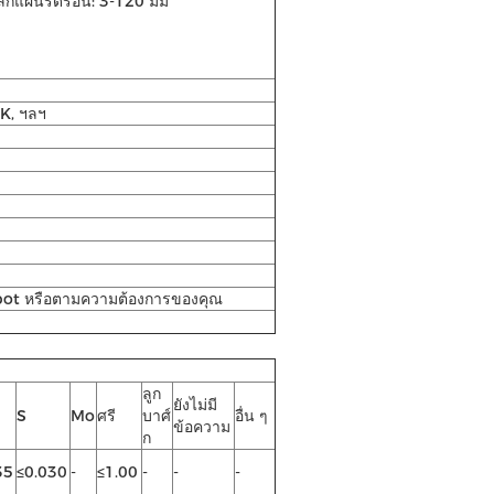
ล็กแผ่นรีดร้อน: 3-120 มม
 8K, ฯลฯ
ipot หรือตามความต้องการของคุณ
ลูก
ยังไม่มี
S
Mo
ศรี
บาศ์
อื่น ๆ
ข้อความ
ก
35
≤0.030
-
≤1.00
-
-
-