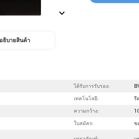
อธิบายสินค้า
ได้รับการรับรอง:
B
เทคโนโลยี:
รี
ความกว้าง:
1
ใบสมัคร:
ข
บรรจุภัณฑ์:
แ