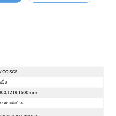
V,CO,SGS
ดเย็น
000,1219,1500mm
องตกแต่งบ้าน
พคเกจสมุทรมาตรฐาน