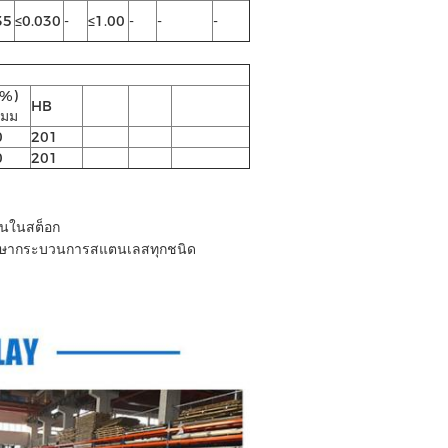
35
≤0.030
-
≤1.00
-
-
-
(%)
HB
 มม
0
201
0
201
ตันในสต็อก
กษากระบวนการสแตนเลสทุกชนิด