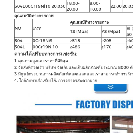
18.00-
8.00-
304L
00Cr19Ni10
≤0.030
≤2.00
≤0.0
20.00
10.00
คุณสมบัติทางกายภาพ
คุณสมบัติทางกายภาพ
NO
เกรด
El 
TS (Mpa)
YS (Mpa)
50
304
0Cr18Ni9
≥515
≥205
≥4
304L
00Cr19Ni10
≥486
≥170
≥4
ความได้เปรียบทางการแข่งขัน:
1 คุณภาพสูงและราคาที่ดีที่สุด
2 จัดส่งที่รวดเร็ว บริษัท จัดเก็บและเก็บผลิตภัณฑ์ประมาณ 8000 
3 มีศูนย์กระบวนการผลิตภัณฑ์สแตนเลสและเราสามารถทำการรั
4, ใกล้กับท่าเรือเซี่ยงไฮ้, การจราจรสะดวกมาก