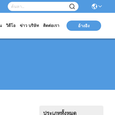
่น
วิดีโอ
ข่าว บริษัท
ติดต่อเรา
อ้างอิง
ประเภททั้งหมด