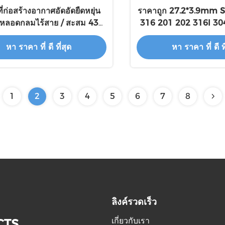
่ก่อสร้างอากาศอัดอัดยืดหยุ่น
ราคาถูก 27.2*3.9mm S
หลอดกลมไร้สาย / สะสม 430
316 201 202 316l 30
เหล็กไร้ขัด
ดัดไร้สแตนเ
หา ราคา ที่ ดี ที่สุด
หา ราคา ที่ ดี ที
1
2
3
4
5
6
7
8
ลิงค์รวดเร็ว
เกี่ยวกับเรา
CTS