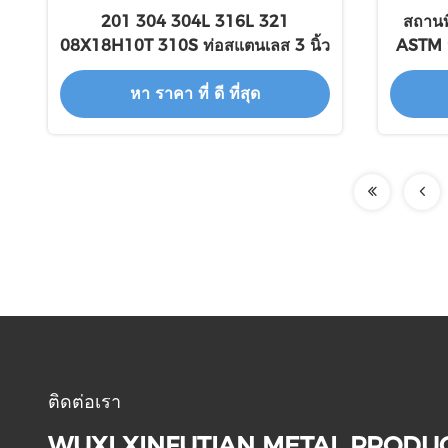
201 304 304L 316L 321
สถานที
08X18H10T 310S ท่อสแตนเลส 3 นิ้ว
ASTM 
หา ราคา ที่ ดี ที่สุด
ติดต่อเรา
WUXI XINFUTIAN METAL PRODU