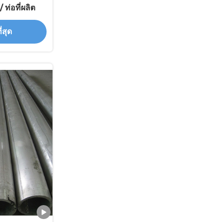
 ท่อที่ผลิต
่สุด