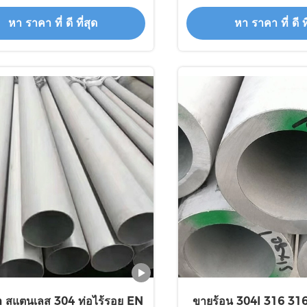
304L 321 316 316L
หา ราคา ที่ ดี ที่สุด
หา ราคา ที่ ดี ที
สแตนเลส 304 ท่อไร้รอย EN
ขายร้อน 304l 316 31